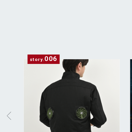
006
story
.