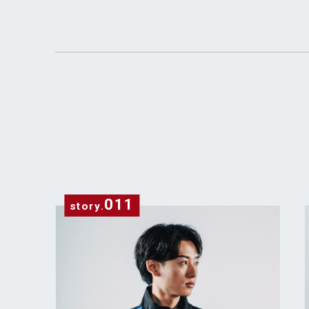
011
story
.